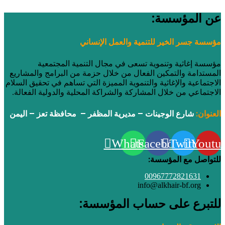
عن المؤسسة:
مؤسسة جسر الخير للتنمية والعمل الإنساني
مؤسسة إغاثية وتنموية تسعى في مجال التنمية المجتمعية
المستدامة والتمكين الفعال من خلال حزمة من البرامج والمشاريع
الاجتماعية والإغاثية والتنموية المميزة التي تساهم في تحقيق السلام
الاجتماعي من خلال المشاركة والشراكة المحلية والدولية الفعالة.
العنوان:
شارع الوجينات – مديرية المظفر – محافظة تعز – اليمن
Whatsapp
Facebook
Twitter
Youtu
للتواصل مع المؤسسة:
00967772821631
info@alkhair-bf.org
للتبرع على حساب المؤسسة: