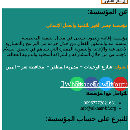
عن المؤسسة:
مؤسسة جسر الخير للتنمية والعمل الإنساني
مؤسسة إغاثية وتنموية تسعى في مجال التنمية المجتمعية
المستدامة والتمكين الفعال من خلال حزمة من البرامج والمشاريع
الاجتماعية والإغاثية والتنموية المميزة التي تساهم في تحقيق السلام
الاجتماعي من خلال المشاركة والشراكة المحلية والدولية الفعالة.
العنوان:
شارع الوجينات – مديرية المظفر – محافظة تعز – اليمن
Whatsapp
Facebook
Twitter
Youtu
للتواصل مع المؤسسة:
00967772821631
info@alkhair-bf.org
للتبرع على حساب المؤسسة: