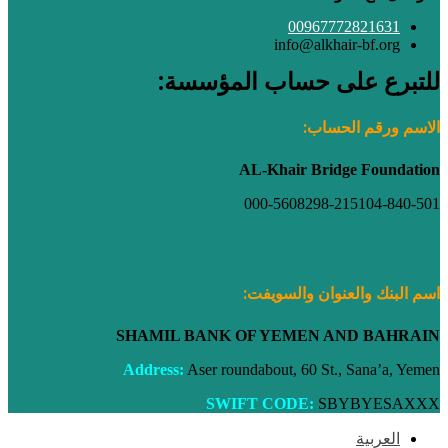
00967772821631
info@alkhair-bf.org
للتبرع على حساب المؤسسة:
الاسم ورقم الحساب:
AL-Khair Bridge
Foundation
000-5608298-215104-840-501
اسم الب
نك والعنوان والسويفت:
SHAMIL BANK OF YEMEN AND BAHRAIN
Address:
Aser roundabout, 60 St., Sana’a, Yemen
SWIFT CODE:
SBYBYESAXXX
زر
العربية